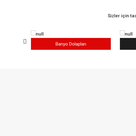
Sizler için t
rı
Banyo Dolapları