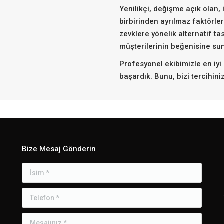
Yenilikçi, değişme açık olan, 
birbirinden ayrılmaz faktörler
zevklere yönelik alternatif ta
müşterilerinin beğenisine su
Profesyonel ekibimizle en iyi
başardık. Bunu, bizi tercihiniz
Bize Mesaj Gönderin
İsim *
Telefon *
Mesajınız *