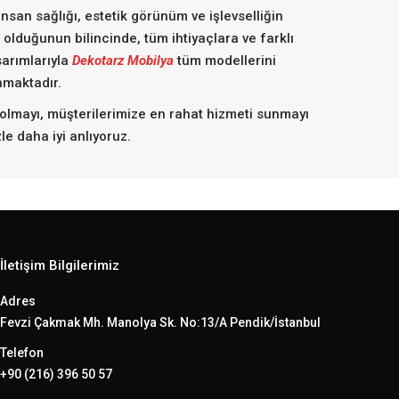
insan sağlığı, estetik görünüm ve işlevselliğin
 olduğunun bilincinde, tüm ihtiyaçlara ve farklı
sarımlarıyla
Dekotarz Mobilya
tüm modellerini
nmaktadır.
 olmayı, müşterilerimize en rahat hizmeti sunmayı
le daha iyi anlıyoruz.
İletişim Bilgilerimiz
Adres
Fevzi Çakmak Mh. Manolya Sk. No:13/A Pendik/İstanbul
Telefon
+90 (216) 396 50 57